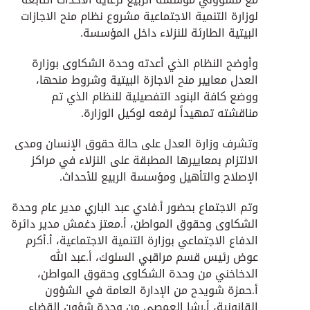
لوزارة التنمية الاجتماعية مشروع نظام منح الاجازات
البيتية الطارئة للنزلاء داخل المؤسسة.
وأوضح النظام الذي أعدته وحدة الشكاوى بوزارة
العدل معايير منح الاجازة البيتية وشروط منحها،
ووضع كافة البنود التفصيلية للنظام الذي تم
مناقشته تمهيداً لرفعه لوكيل الوزارة.
وتشرف وزارة العدل على حالة حقوق الإنسان ومدى
الالتزام بمعاييرها المطبقة على النزلاء في مراكز
الإصلاح والتأهيل ومؤسسة الربيع للأحداث.
وتم الاجتماع بحضور أ.فادي عبد الباري مدير عام وحدة
الشكاوى وحقوق المواطن، أ.معتز دغمش مدير دائرة
الدفاع الاجتماعي بوزارة التنمية الاجتماعية، أ.أكرم
عوض رئيس قسم مراقبي السلوك، أ.عبد الله
الدخاخني من وحدة الشكاوى وحقوق المواطن،
أ.حمزة شويدح من الإدارة العامة في الشؤون
القانونية، أ.رشا العمصي من وحدة شؤون القضاء