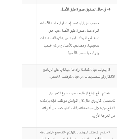
4-
في حال
تصديق صورة طبق الأصل
-
يجب على المستفيد إحضار المعاملة الأصلية
المراد عمل صورة طبق الأصل عنها حتى
يستطيع الموظف المختص بدائرة التصديقات
تدقيقها، ومطابقتها للأصل ومن ثم ختمها
وتوقيعها حسب الأصول
.
5- يتم تسجيل المعاملة وإدخال بياناتها على البرنامج
الالكتروني للتصديقات من قبل الموظف المختص.
6-
يتم دفع المبلغ المطلوب حسب نوع التصديق
للمحصل المالي وفي حال كان المواطن موظف فإنه بإمكانه
الدفع من خلال مستحقاته المالية له او لاحد من أقربائه
من الدرجة الأولى.
7- يقوم الموظف المختص بالختم والتوقيع والمصادقة