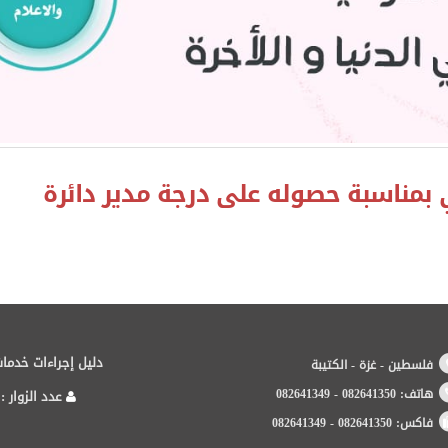
بمناسبة حصوله على درجة مدير دائرة
دليل إجراءات خدمات
فلسطين - غزة - الكتيبة
هاتف: 082641350 - 082641349
عدد الزوار : 7
فاكس: 082641350 - 082641349